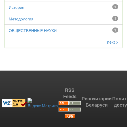
История
1
Методология
1
ОБЩЕСТВЕННЫЕ НАУКИ
1
next >
RSS
Feeds
Репозитории
Полит
Беларуси
дост