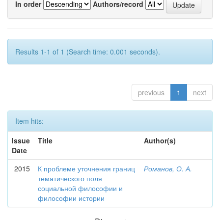
In order
Authors/record
Results 1-1 of 1 (Search time: 0.001 seconds).
previous
1
next
Item hits:
Issue
Title
Author(s)
Date
2015
К проблеме уточнения границ
Романов, О. А.
тематического поля
социальной философии и
философии истории