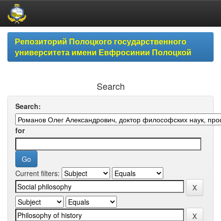
Skip
Репозиторий Полоцкого государственного
navigation
университета имени Евфросинии Полоцкой
Search
Search:
for
Current filters: