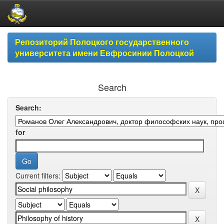
Skip
Репозиторий Полоцкого государственного
navigation
университета имени Евфросинии Полоцкой
Search
Search:
for
Current filters: