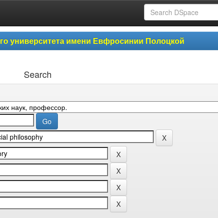
ого университета имени Евфросинии Полоцкой
Search