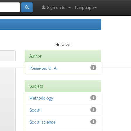
Sign on to:
Language
Discover
Author
Романов, О. А.
1
Subject
Methodology
1
Social
1
Social science
1