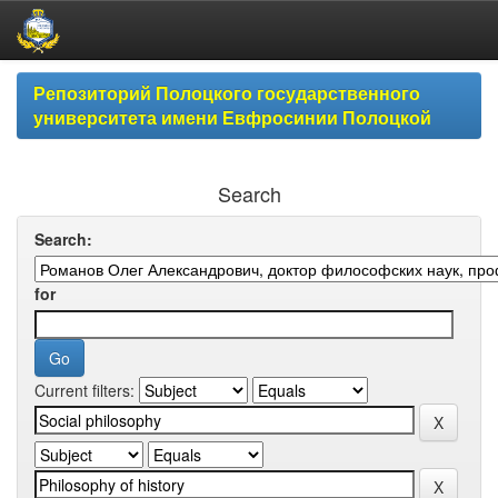
Skip
Репозиторий Полоцкого государственного
navigation
университета имени Евфросинии Полоцкой
Search
Search:
for
Current filters: