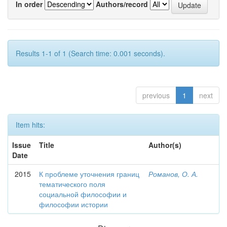
In order
Authors/record
Results 1-1 of 1 (Search time: 0.001 seconds).
previous
1
next
Item hits:
Issue
Title
Author(s)
Date
2015
К проблеме уточнения границ
Романов, О. А.
тематического поля
социальной философии и
философии истории