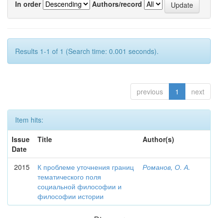
In order
Authors/record
Results 1-1 of 1 (Search time: 0.001 seconds).
previous
1
next
Item hits:
Issue
Title
Author(s)
Date
2015
К проблеме уточнения границ
Романов, О. А.
тематического поля
социальной философии и
философии истории