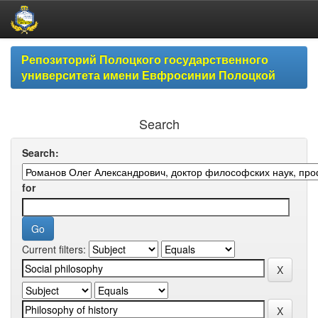
Skip
Репозиторий Полоцкого государственного
navigation
университета имени Евфросинии Полоцкой
Search
Search:
for
Current filters: