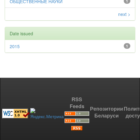
ОБЩЕСТВЕННЫЕ НАУКИ
1
next >
Date issued
2015
1
RSS
Feeds
Репозитории
Полит
Беларуси
дост