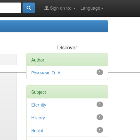
Sign on to:
Language
Discover
Author
Романов, О. А.
1
Subject
Eternity
1
History
1
Social
1