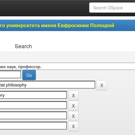
ого университета имени Евфросинии Полоцкой
Search