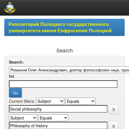
Skip
Репозиторий Полоцкого государственного
navigation
университета имени Евфросинии Полоцкой
Search
Search:
for
Current filters: