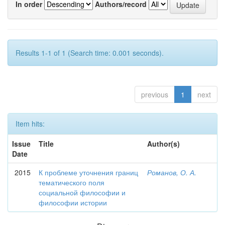
In order
Authors/record
Results 1-1 of 1 (Search time: 0.001 seconds).
previous
1
next
Item hits:
Issue
Title
Author(s)
Date
2015
К проблеме уточнения границ
Романов, О. А.
тематического поля
социальной философии и
философии истории