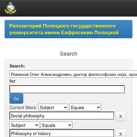
Skip
Репозиторий Полоцкого государственного
navigation
университета имени Евфросинии Полоцкой
Search
Search:
for
Current filters: