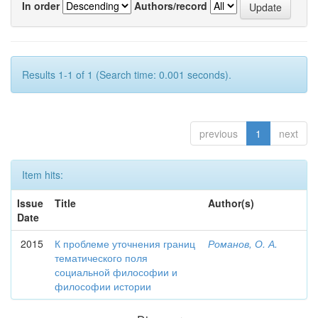
In order
Authors/record
Results 1-1 of 1 (Search time: 0.001 seconds).
previous
1
next
Item hits:
Issue
Title
Author(s)
Date
2015
К проблеме уточнения границ
Романов, О. А.
тематического поля
социальной философии и
философии истории