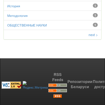
История
1
Методология
1
ОБЩЕСТВЕННЫЕ НАУКИ
1
next >
RSS
Feeds
Репозитории
Полит
Беларуси
дост