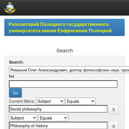
Skip
Репозиторий Полоцкого государственного
navigation
университета имени Евфросинии Полоцкой
Search
Search:
for
Current filters: