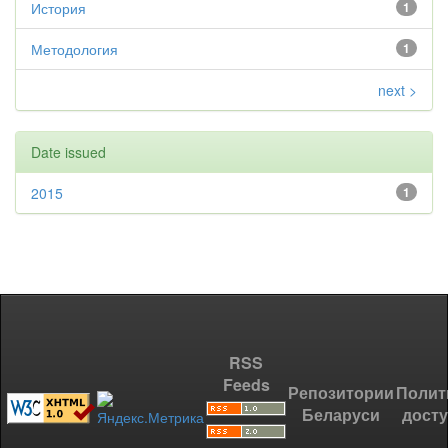
История
1
Методология
1
next >
Date issued
2015
1
RSS
Feeds
Репозитории
Полит
Беларуси
дост