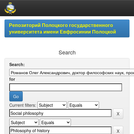
Skip
Репозиторий Полоцкого государственного
navigation
университета имени Евфросинии Полоцкой
Search
Search:
for
Current filters: