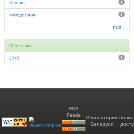
История
1
Методология
1
next >
Date issued
2015
1
RSS
Feeds
Репозитории
Полит
Беларуси
дост