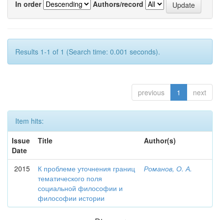
In order
Authors/record
Results 1-1 of 1 (Search time: 0.001 seconds).
previous
1
next
Item hits:
Issue
Title
Author(s)
Date
2015
К проблеме уточнения границ
Романов, О. А.
тематического поля
социальной философии и
философии истории