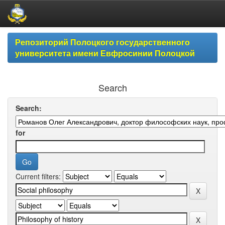
Skip
Репозиторий Полоцкого государственного
navigation
университета имени Евфросинии Полоцкой
Search
Search:
for
Current filters: