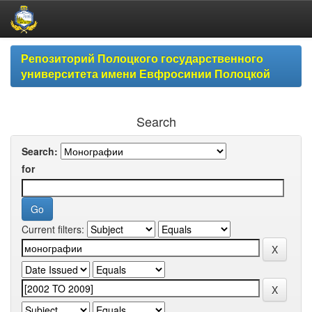
Skip
Репозиторий Полоцкого государственного
navigation
университета имени Евфросинии Полоцкой
Search
Search:
for
Current filters: