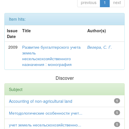
previous
1
next
Item hits:
Issue
Title
Author(s)
Date
2009
Развитие бухгалтерского учета
Вегера, С. Г.
земель
несельскохозяйственного
назначения : монография
Discover
Subject
Accounting of non-agricultural land
1
Методологические особенности учет...
1
учет земель несельскохозяйственно...
1