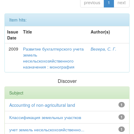
previous
1
next
Item hits:
Issue
Title
Author(s)
Date
2009
Развитие бухгалтерского учета
Вегера, С. Г.
земель
несельскохозяйственного
назначения : монография
Discover
Subject
Accounting of non-agricultural land
1
Классификация земельных участков
1
учет земель несельскохозяйственно...
1