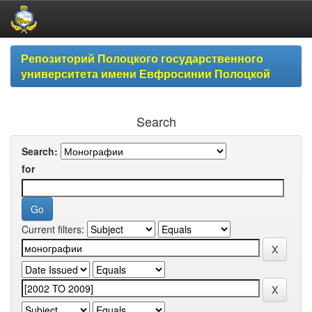
Skip
Репозиторий Полоцкого государственного
navigation
университета имени Евфросинии Полоцкой
Search
Search:
for
Current filters: