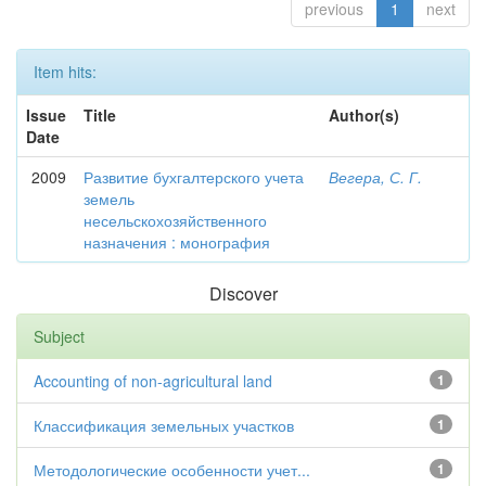
previous
1
next
Item hits:
Issue
Title
Author(s)
Date
2009
Развитие бухгалтерского учета
Вегера, С. Г.
земель
несельскохозяйственного
назначения : монография
Discover
Subject
Accounting of non-agricultural land
1
Классификация земельных участков
1
Методологические особенности учет...
1