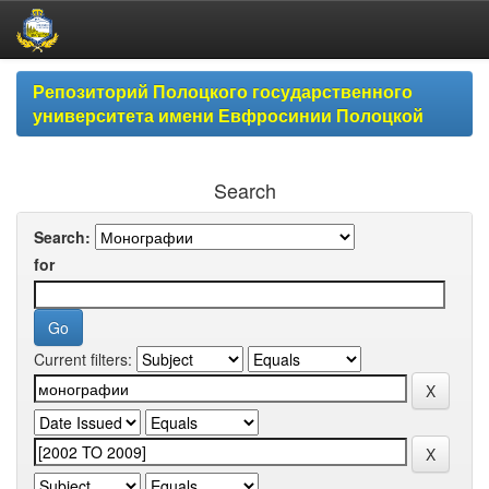
Skip
Репозиторий Полоцкого государственного
navigation
университета имени Евфросинии Полоцкой
Search
Search:
for
Current filters: