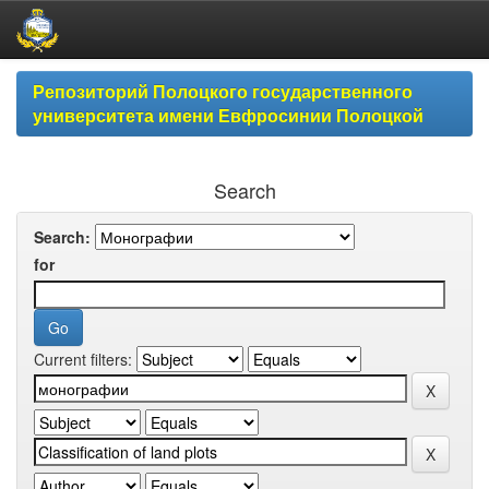
Skip
Репозиторий Полоцкого государственного
navigation
университета имени Евфросинии Полоцкой
Search
Search:
for
Current filters: