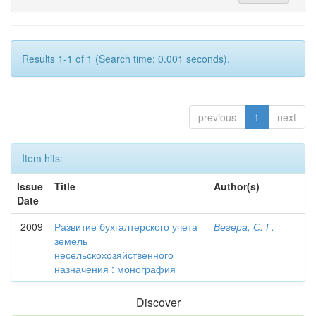
Results 1-1 of 1 (Search time: 0.001 seconds).
previous
1
next
Item hits:
Issue
Title
Author(s)
Date
2009
Развитие бухгалтерского учета
Вегера, С. Г.
земель
несельскохозяйственного
назначения : монография
Discover