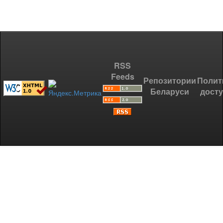
RSS
Feeds
Репозитории
Полит
Беларуси
дост