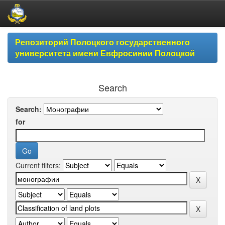
Skip
Репозиторий Полоцкого государственного
navigation
университета имени Евфросинии Полоцкой
Search
Search:
for
Current filters: