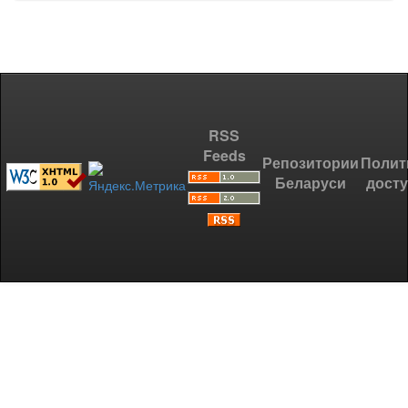
RSS
Feeds
Репозитории
Полит
Беларуси
дост