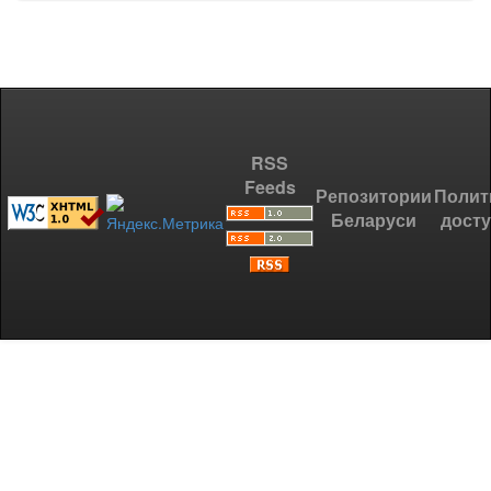
RSS
Feeds
Репозитории
Полит
Беларуси
дост