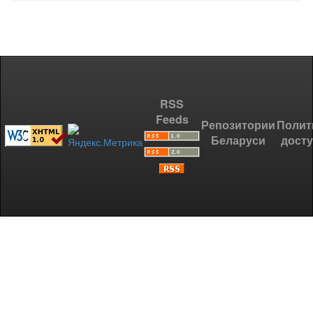
RSS
Feeds
Репозитории
Полит
Беларуси
дост