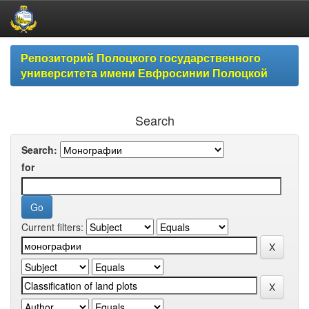
Skip
Репозиторий Полоцкого государственного
navigation
университета имени Евфросинии Полоцкой
Search
Search:
for
Current filters: