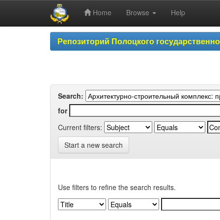
Home
Browse
Help
Skip
Репозиторий Полоцкого государственн
navigation
Search:
for
Current filters:
Start a new search
Use filters to refine the search results.