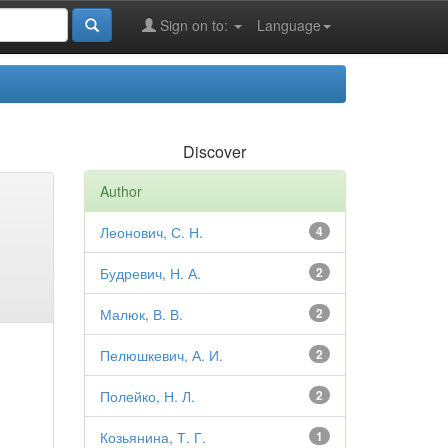
Sign on to:
Language
Discover
Author
Леонович, С. Н.
4
Будревич, Н. А.
2
Малюк, В. В.
2
Пелюшкевич, А. И.
2
Полейко, Н. Л.
2
Козьянина, Т. Г.
1