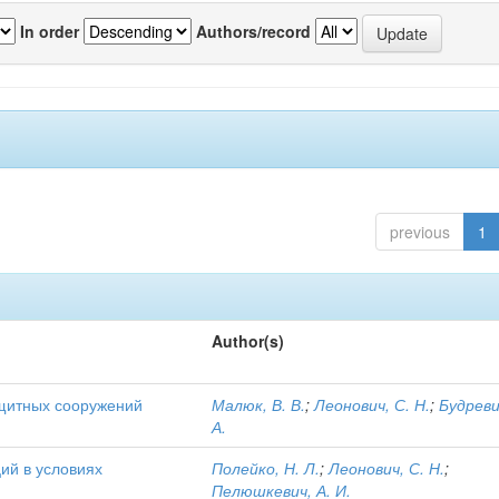
In order
Authors/record
previous
1
Author(s)
ащитных сооружений
Малюк, В. В.
;
Леонович, С. Н.
;
Будреви
А.
ий в условиях
Полейко, Н. Л.
;
Леонович, С. Н.
;
Пелюшкевич, А. И.