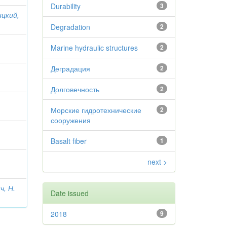
Durability
3
цкий,
Degradation
2
Marine hydraulic structures
2
Деградация
2
Долговечность
2
Морские гидротехнические
2
сооружения
Basalt fiber
1
next >
ч, Н.
Date issued
2018
9