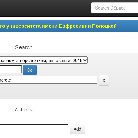
ого университета имени Евфросинии Полоцкой
Search
Add filters: