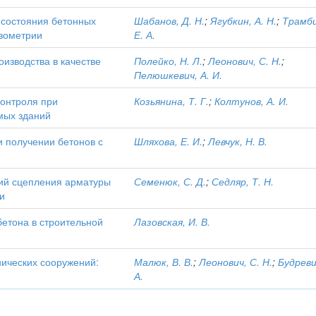
состояния бетонных
Шабанов, Д. Н.
;
Ягубкин, А. Н.
;
Трамби
нзометрии
Е. А.
изводства в качестве
Полейко, Н. Л.
;
Леонович, С. Н.
;
Пелюшкевич, А. И.
онтроля при
Козьянина, Т. Г.
;
Колтунов, А. И.
мых зданий
и получении бетонов с
Шляхова, Е. И.
;
Левчук, Н. В.
ий сцепления арматуры
Семенюк, С. Д.
;
Седляр, Т. Н.
и
етона в строительной
Лазовская, И. В.
нических сооружений:
Малюк, В. В.
;
Леонович, С. Н.
;
Будреви
А.