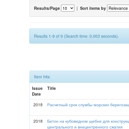
Results/Page
|
Sort items by
Results 1-9 of 9 (Search time: 0.003 seconds).
Item hits:
Issue
Title
Date
2018
Расчетный срок службы морских берегоз
2018
Бетон на кубовидном щебне для конструкц
центрального и внецентренного сжатия