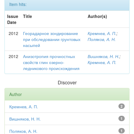
Item hits:
Issue
Title
Author(s)
Date
2012
Георадарное зондирование
Кремнев, А. П.
;
при обследовании грунтовых
Поляков, А. Н.
насыпей
2012
Анизотропия прочностных
Вишняков, Н. Н.
;
свойств глин озерно-
Кремнев, А. П.
ледникового происхождения
Discover
Author
Кремнев, А. П.
2
Вишняков, Н. Н.
1
Поляков, А. Н.
1