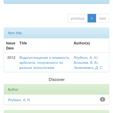
previous
1
next
Item hits:
Issue
Title
Author(s)
Date
2012
Водопоглощение и влажность
Ягубкин, А. Н.
;
арболита, полученного по
Бозылев, В. В.
;
разным технологиям
Зеленкевич, Д. С.
Discover
Author
Ягубкин, А. Н.
1