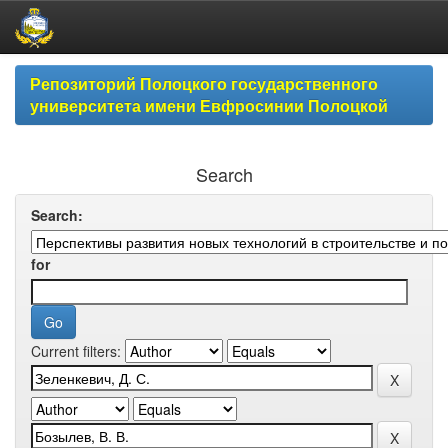
Skip
Репозиторий Полоцкого государственного
navigation
университета имени Евфросинии Полоцкой
Search
Search:
for
Current filters: