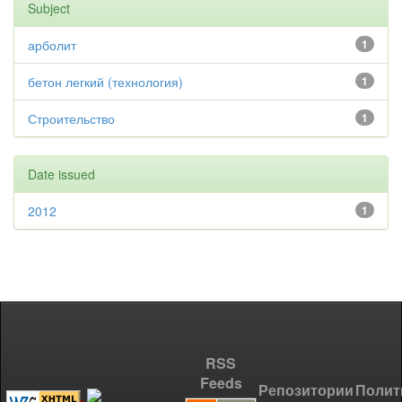
Subject
арболит
1
бетон легкий (технология)
1
Строительство
1
Date issued
2012
1
RSS
Feeds
Репозитории
Полит