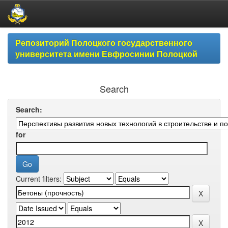
Skip
Репозиторий Полоцкого государственного
navigation
университета имени Евфросинии Полоцкой
Search
Search:
for
Current filters: