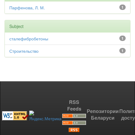
Парфенова, Л. М.
1
Subject
сталефибробетоны
1
Строительство
1
RSS
Feeds
Репозитории
Полит
Беларуси
дост