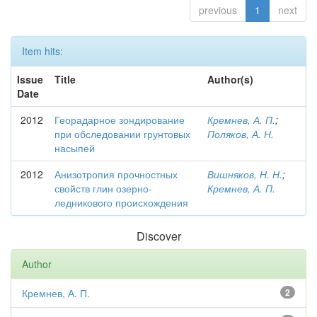
previous
1
next
Item hits:
Issue
Title
Author(s)
Date
2012
Георадарное зондирование
Кремнев, А. П.
;
при обследовании грунтовых
Поляков, А. Н.
насыпей
2012
Анизотропия прочностных
Вишняков, Н. Н.
;
свойств глин озерно-
Кремнев, А. П.
ледникового происхождения
Discover
Author
Кремнев, А. П.
2