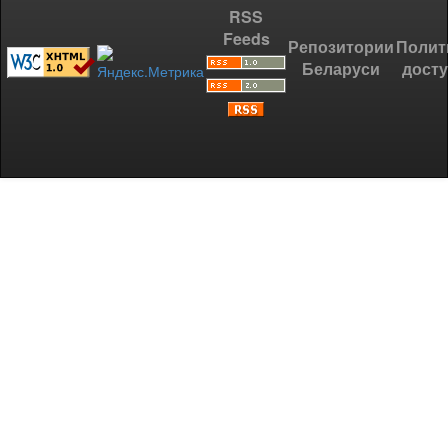
RSS
Feeds
Репозитории
Полит
Беларуси
дост