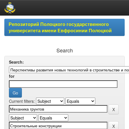
Skip
Репозиторий Полоцкого государственного
navigation
университета имени Евфросинии Полоцкой
Search
Search:
for
Current filters: