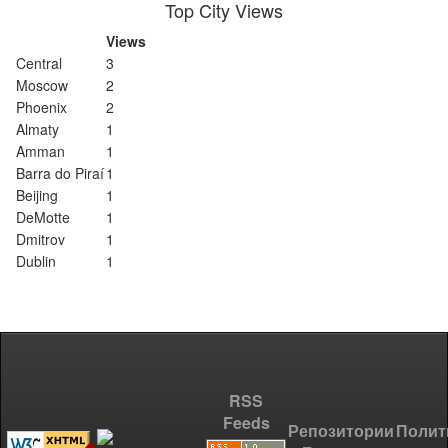
Top City Views
Views
Central
3
Moscow
2
Phoenix
2
Almaty
1
Amman
1
Barra do Piraí
1
Beijing
1
DeMotte
1
Dmitrov
1
Dublin
1
RSS
Feeds
Репозитории
Полит