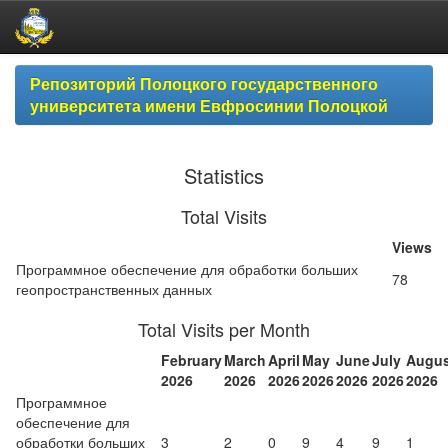
Skip
Репозиторий Полоцкого государственного
navigation
университета имени Евфросинии Полоцкой
Statistics
Total Visits
Views
Программное обеспечение для обработки больших
78
геопространственных данных
Total Visits per Month
February
March
April
May
June
July
Augus
2026
2026
2026
2026
2026
2026
2026
Программное
обеспечение для
обработки больших
3
2
0
9
4
9
1