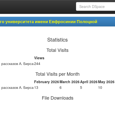
ого университета имени Евфросинии Полоцкой
Statistics
Total Visits
Views
 рассказов А. Бирса
244
Total Visits per Month
February 2026
March 2026
April 2026
May 2026
 рассказов А. Бирса
13
6
5
10
File Downloads