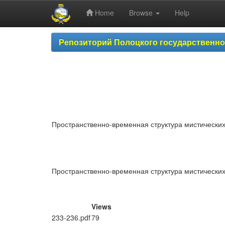
Home
Browse
Help
Skip
Репозиторий Полоцкого государственн
navigation
Пространственно-временная структура мистических
Пространственно-временная структура мистических
Views
233-236.pdf
79