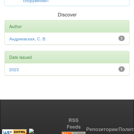
сооружений»
Discover
Author
Андриевская, С. В.
1
Date issued
2023
1
RSS
Feeds
Репозитории
Полит