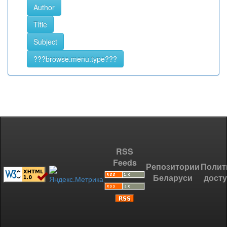
RSS
Feeds
Репозитории
Полит
Беларуси
дост