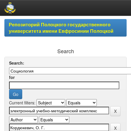
Skip
Репозиторий Полоцкого государственного
navigation
университета имени Евфросинии Полоцкой
Search
Search:
for
Current filters: