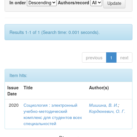
In order
Authors/record
Results 1-1 of 1 (Search time: 0.001 seconds).
previous
1
next
Item hits:
Issue
Title
Author(s)
Date
2020
Социология : электронный
Мишина, В. И.
;
учебно-методический
Кордюкевич, О. Г.
комплекс для студентов всех
специальностей