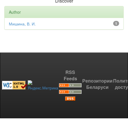
Discover
Author
Мишина, В. И.
1
RSS
Feeds
Репозитории
Полит
Беларуси
дост