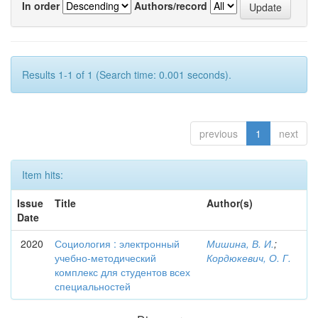
In order
Authors/record
Results 1-1 of 1 (Search time: 0.001 seconds).
previous
1
next
Item hits:
Issue
Title
Author(s)
Date
2020
Социология : электронный
Мишина, В. И.
;
учебно-методический
Кордюкевич, О. Г.
комплекс для студентов всех
специальностей