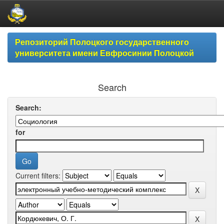
Skip
Репозиторий Полоцкого государственного
navigation
университета имени Евфросинии Полоцкой
Search
Search:
for
Current filters: