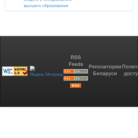
высшего образования
RSS
Feeds
Репозитории
Полит
Беларуси
дост