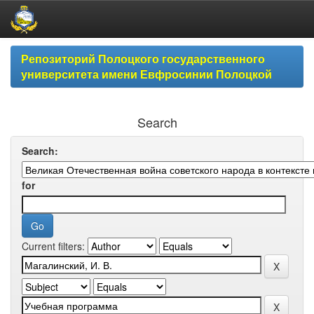
Skip
Репозиторий Полоцкого государственного
navigation
университета имени Евфросинии Полоцкой
Search
Search:
for
Current filters: