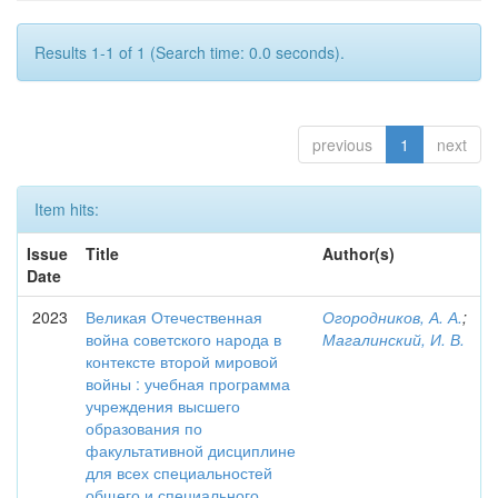
Results 1-1 of 1 (Search time: 0.0 seconds).
previous
1
next
Item hits:
Issue
Title
Author(s)
Date
2023
Великая Отечественная
Огородников, А. А.
;
война советского народа в
Магалинский, И. В.
контексте второй мировой
войны : учебная программа
учреждения высшего
образования по
факультативной дисциплине
для всех специальностей
общего и специального