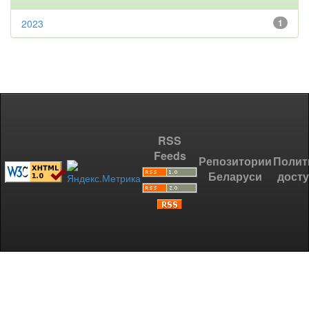
2023
1
RSS
Feeds
Репозитории
Полит
Беларуси
дост