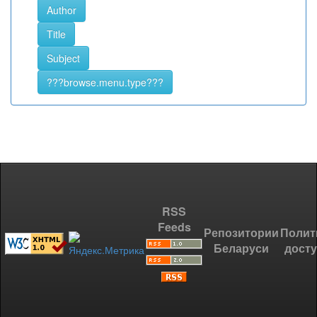
RSS
Feeds
Репозитории
Полит
Беларуси
дост