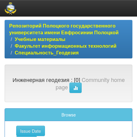
Skip
Репозиторий Полоцкого государственного
navigation
университета имени Евфросинии Полоцкой
Учебные материалы
Факультет информационных технологий
Специальность_Геодезия
Инженерная геодезия : [0]
Community home
page
Browse