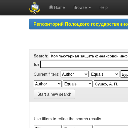
Home
Browse
Help
Skip
Репозиторий Полоцкого государственн
navigation
Search:
for
Current filters:
Start a new search
Use filters to refine the search results.