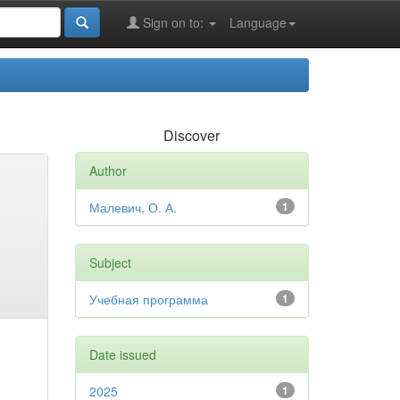
Sign on to:
Language
Discover
Author
Малевич, О. А.
1
Subject
Учебная программа
1
Date issued
2025
1