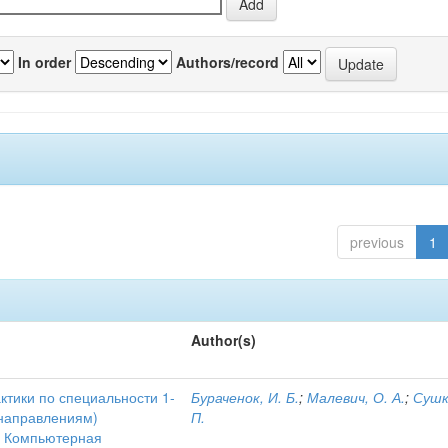
In order
Authors/record
previous
1
Author(s)
ктики по специальности 1-
Бураченок, И. Б.
;
Малевич, О. А.
;
Сушк
 направлениям)
П.
1 Компьютерная