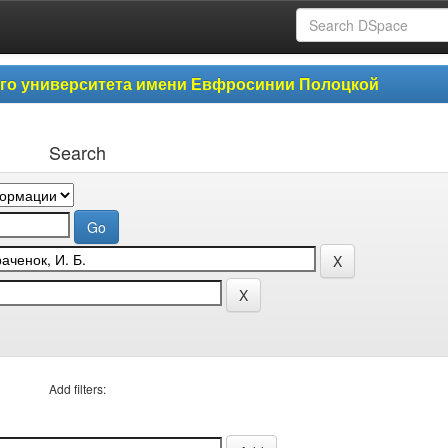
ого университета имени Евфросинии Полоцкой
Search
Add filters: