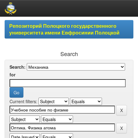
Skip
Репозиторий Полоцкого государственного
navigation
университета имени Евфросинии Полоцкой
Search
Search:
for
Current filters: