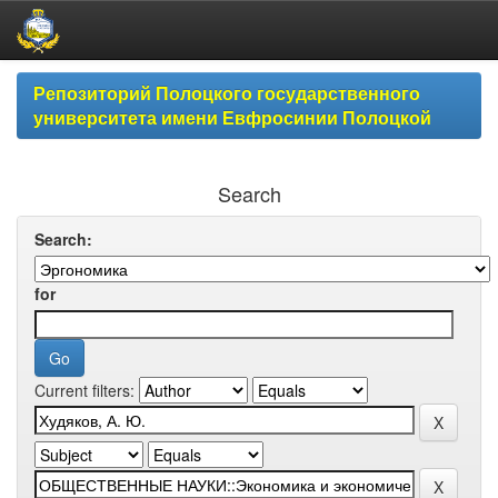
Skip
Репозиторий Полоцкого государственного
navigation
университета имени Евфросинии Полоцкой
Search
Search:
for
Current filters: