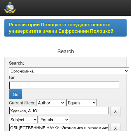
Skip
Репозиторий Полоцкого государственного
navigation
университета имени Евфросинии Полоцкой
Search
Search:
for
Current filters: