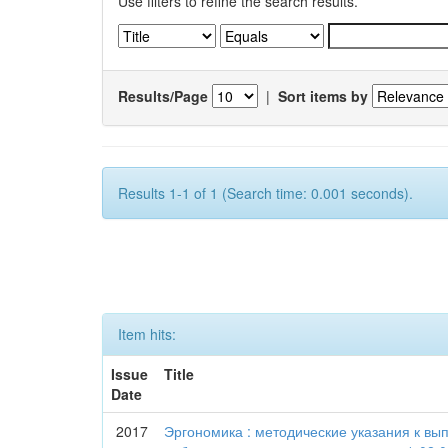
Use filters to refine the search results.
Results/Page
|
Sort items by
Results 1-1 of 1 (Search time: 0.001 seconds).
Item hits:
Issue
Title
Date
2017
Эргономика : методические указания к в