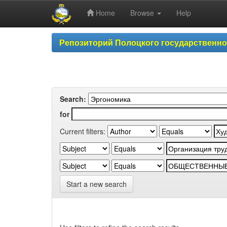
Home
Browse
Help
Skip
Репозиторий Полоцкого государственн
navigation
Search:
for
Current filters:
Start a new search