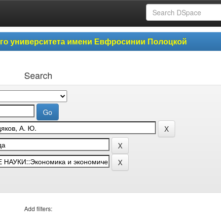
ого университета имени Евфросинии Полоцкой
Search
Add filters: