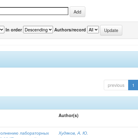
In order
Authors/record
previous
1
Author(s)
ыполнению лабораторных
Худяков, А. Ю.