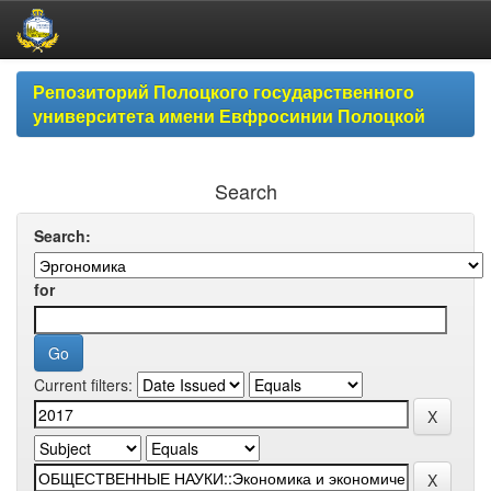
Skip
Репозиторий Полоцкого государственного
navigation
университета имени Евфросинии Полоцкой
Search
Search:
for
Current filters: