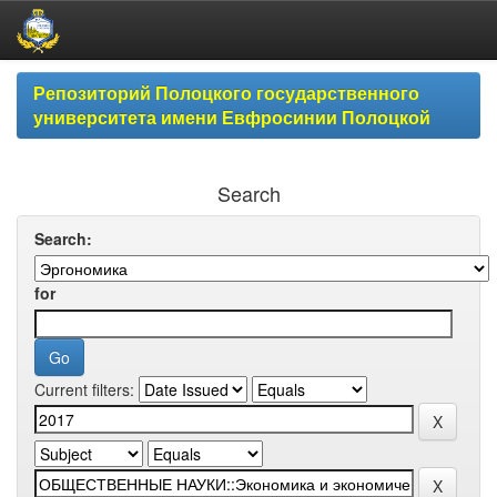
Skip
Репозиторий Полоцкого государственного
navigation
университета имени Евфросинии Полоцкой
Search
Search:
for
Current filters: