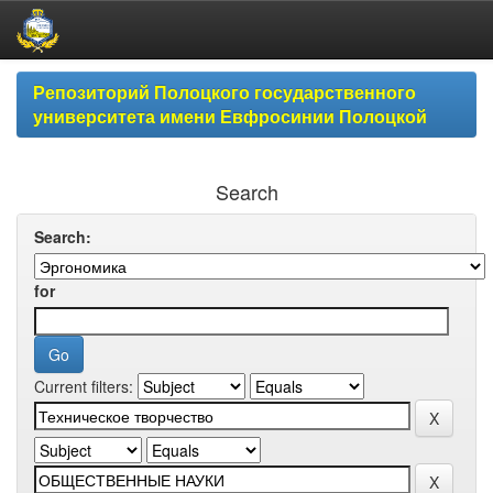
Skip
Репозиторий Полоцкого государственного
navigation
университета имени Евфросинии Полоцкой
Search
Search:
for
Current filters: