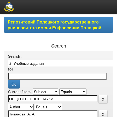
Skip
Репозиторий Полоцкого государственного
navigation
университета имени Евфросинии Полоцкой
Search
Search:
for
Current filters: