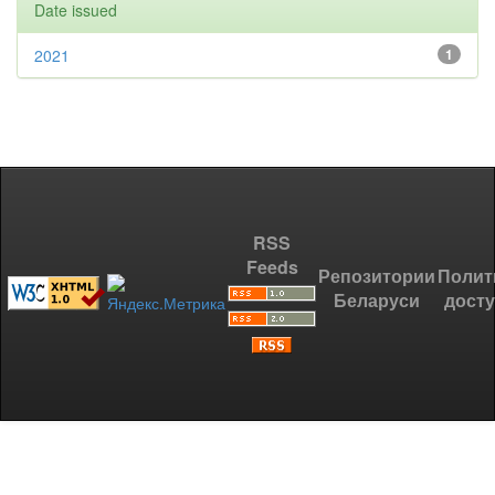
Date issued
2021
1
RSS
Feeds
Репозитории
Полит
Беларуси
дост