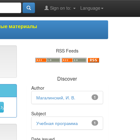
Sign on to:
Language
ные материалы
RSS Feeds
Discover
Author
Магалинский, И. В.
1
Subject
Учебная программа
1
Date issued