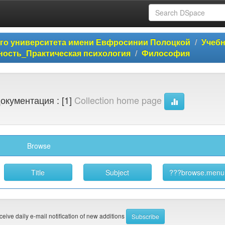
ого университета имени Евфросинии Полоцкой
Учеб
ость_Практическая психология
Философия
окументация : [1]
Collection home page
Browse
eceive daily e-mail notification of new additions