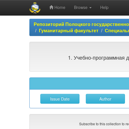
Home
Browse
Help
Skip
Репозиторий Полоцкого государственн
navigation
Гуманитарный факультет
Специальн
1. Учебно-программная д
Subscribe to this collection to r