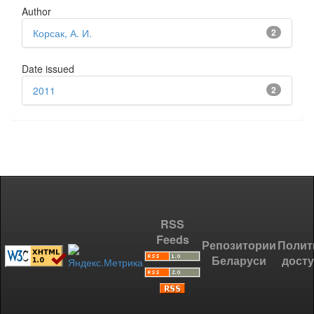
Author
Корсак, А. И.
2
Date issued
2011
2
RSS
Feeds
Репозитории
Полит
Беларуси
дост