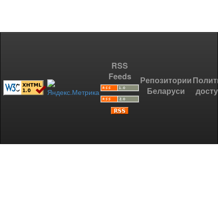
RSS
Feeds
Репозитории
Полит
Беларуси
дост