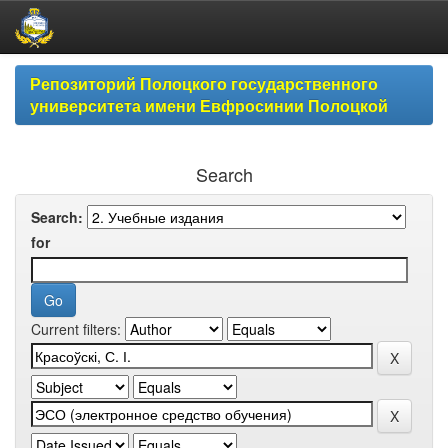
Skip
Репозиторий Полоцкого государственного
navigation
университета имени Евфросинии Полоцкой
Search
Search:
for
Current filters: