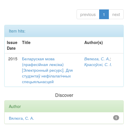
previous
1
next
Item hits:
Issue
Title
Author(s)
Date
2015
Беларуская мова
Вялюга, С. А.
;
(прафесійная лексіка)
Красоўскі, С. І.
[Электронный ресурс]. Для
студэнтаў нефілалагічных
спецыяльнасцей
Discover
Author
Вялюга, С. А.
1