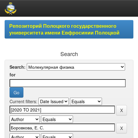
Skip
Репозиторий Полоцкого государственного
navigation
университета имени Евфросинии Полоцкой
Search
Search:
for
Current filters: