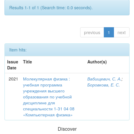
Results 1-1 of 1 (Search time: 0.0 seconds).
previous
1
next
Item hits:
Issue
Title
Author(s)
Date
2021
Молекулярная физика :
Вабищевич, С. А.
;
учебная программа
Боровкова, Е. С.
учреждения высшего
образования по учебной
дисциплине для
специальности 1-31 04 08
«Компьютерная физика»
Discover