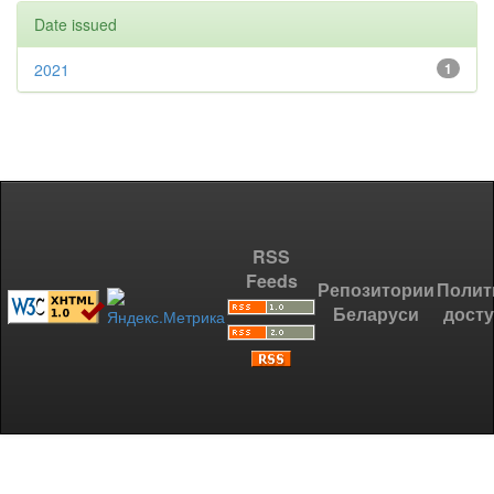
Date issued
2021
1
RSS
Feeds
Репозитории
Полит
Беларуси
дост