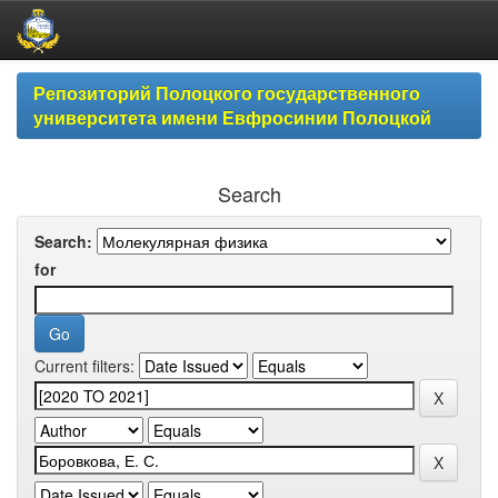
Skip
Репозиторий Полоцкого государственного
navigation
университета имени Евфросинии Полоцкой
Search
Search:
for
Current filters: