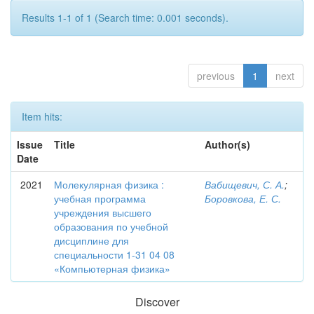
Results 1-1 of 1 (Search time: 0.001 seconds).
previous
1
next
Item hits:
Issue
Title
Author(s)
Date
2021
Молекулярная физика :
Вабищевич, С. А.
;
учебная программа
Боровкова, Е. С.
учреждения высшего
образования по учебной
дисциплине для
специальности 1-31 04 08
«Компьютерная физика»
Discover