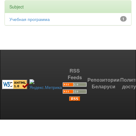
Subject
Учебная программа
1
RSS
Feeds
Репозитории
Полит
Беларуси
дост