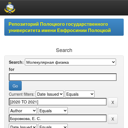
Skip
Репозиторий Полоцкого государственного
navigation
университета имени Евфросинии Полоцкой
Search
Search:
for
Current filters: