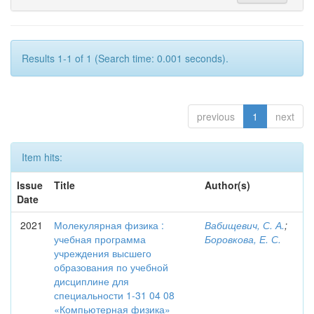
Results 1-1 of 1 (Search time: 0.001 seconds).
previous
1
next
Item hits:
Issue
Title
Author(s)
Date
2021
Молекулярная физика :
Вабищевич, С. А.
;
учебная программа
Боровкова, Е. С.
учреждения высшего
образования по учебной
дисциплине для
специальности 1-31 04 08
«Компьютерная физика»