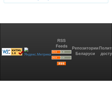
RSS
Feeds
Репозитории
Полит
Беларуси
дост