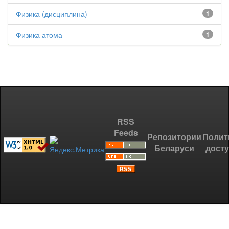
Физика (дисциплина)
1
Физика атома
1
RSS
Feeds
Репозитории
Полит
Беларуси
дост