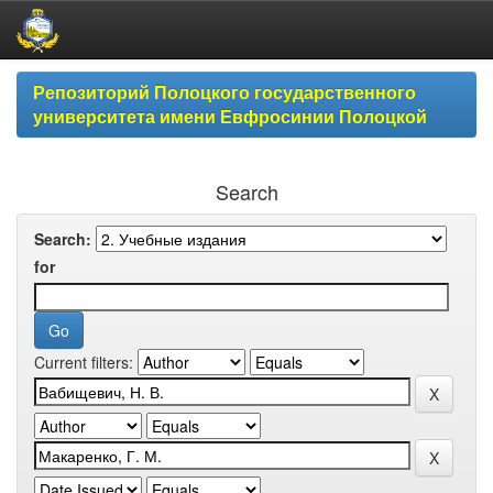
Skip
Репозиторий Полоцкого государственного
navigation
университета имени Евфросинии Полоцкой
Search
Search:
for
Current filters: