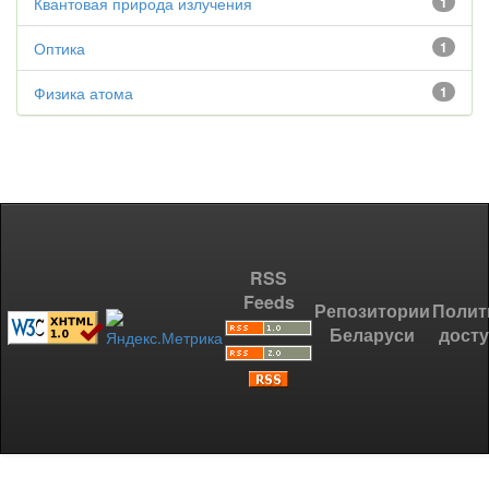
Квантовая природа излучения
1
Оптика
1
Физика атома
1
RSS
Feeds
Репозитории
Полит
Беларуси
дост