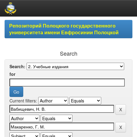
Skip
Репозиторий Полоцкого государственного
navigation
университета имени Евфросинии Полоцкой
Search
Search:
for
Current filters: