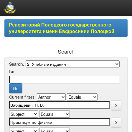
Skip
Репозиторий Полоцкого государственного
navigation
университета имени Евфросинии Полоцкой
Search
Search:
for
Current filters: